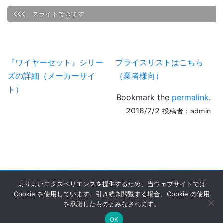
『ワイヤーセット』シリー
プライスリストはこちら
ズの詳細（メーカーサイ
（業者様向）
ト）
Bookmark the
permalink
.
2018/7/2
投稿者：
admin
よりよいエクスペリエンスを提供するため、当ウェブサイトでは
Cookie を使用しています。引き続き閲覧する場合、Cookie の使用
を承諾したものとみなされます。
Copyright © G＆GJAPAN｜ミリタリー・軍用品輸入代理店 All
OK